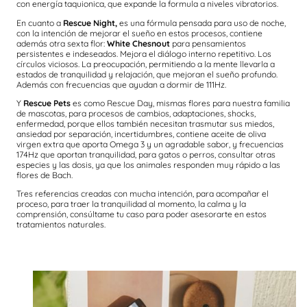
con energía taquionica, que expande la formula a niveles vibratorios.
En cuanto a
Rescue Night,
es una fórmula pensada para uso de noche,
con la intención de mejorar el sueño en estos procesos, contiene
además otra sexta flor:
White Chesnout
para pensamientos
persistentes e indeseados. Mejora el diálogo interno repetitivo. Los
círculos viciosos. La preocupación, permitiendo a la mente llevarla a
estados de tranquilidad y relajación, que mejoran el sueño profundo.
Además con frecuencias que ayudan a dormir de 111Hz.
Y
Rescue Pets
es como Rescue Day, mismas flores para nuestra familia
de mascotas, para procesos de cambios, adaptaciones, shocks,
enfermedad, porque ellos también necesitan trasmutar sus miedos,
ansiedad por separación, incertidumbres, contiene aceite de oliva
virgen extra que aporta Omega 3 y un agradable sabor, y frecuencias
174Hz que aportan tranquilidad, para gatos o perros, consultar otras
especies y las dosis, ya que los animales responden muy rápido a las
flores de Bach.
Tres referencias creadas con mucha intención, para acompañar el
proceso, para traer la tranquilidad al momento, la calma y la
comprensión, consúltame tu caso para poder asesorarte en estos
tratamientos naturales.