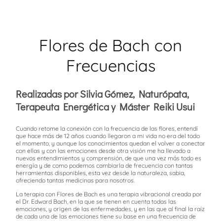
Flores de Bach con
Frecuencias
Realizadas por Silvia Gómez, Naturópata,
Terapeuta Energética y Máster Reiki Usui
Cuando retome la conexión con la frecuencia de las flores, entendí
que hace más de 12 años cuando llegaron a mi vida no era del todo
el momento, y aunque los conocimientos quedan el volver a conectar
con ellas y con las emociones desde otra visión me ha llevado a
nuevos entendimientos y comprensión, de que una vez más todo es
energía y de como podemos cambiarla de frecuencia con tantas
herramientas disponibles, esta vez desde la naturaleza, sabia,
ofreciendo tantas medicinas para nosotros.
La terapia con Flores de Bach es una terapia vibracional creada por
el Dr. Edward Bach, en la que se tienen en cuenta todas las
emociones, y origen de las enfermedades, y en las que al final la raíz
de cada una de las emociones tiene su base en una frecuencia de