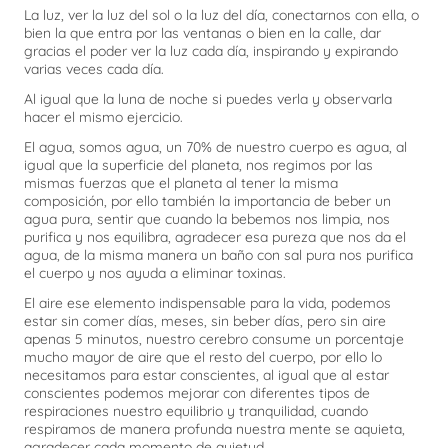
La luz, ver la luz del sol o la luz del día, conectarnos con ella, o
bien la que entra por las ventanas o bien en la calle, dar
gracias el poder ver la luz cada día, inspirando y expirando
varias veces cada día.
Al igual que la luna de noche si puedes verla y observarla
hacer el mismo ejercicio.
El agua, somos agua, un 70% de nuestro cuerpo es agua, al
igual que la superficie del planeta, nos regimos por las
mismas fuerzas que el planeta al tener la misma
composición, por ello también la importancia de beber un
agua pura, sentir que cuando la bebemos nos limpia, nos
purifica y nos equilibra, agradecer esa pureza que nos da el
agua, de la misma manera un baño con sal pura nos purifica
el cuerpo y nos ayuda a eliminar toxinas.
El aire ese elemento indispensable para la vida, podemos
estar sin comer días, meses, sin beber días, pero sin aire
apenas 5 minutos, nuestro cerebro consume un porcentaje
mucho mayor de aire que el resto del cuerpo, por ello lo
necesitamos para estar conscientes, al igual que al estar
conscientes podemos mejorar con diferentes tipos de
respiraciones nuestro equilibrio y tranquilidad, cuando
respiramos de manera profunda nuestra mente se aquieta,
agradecer cada momento de quietud.